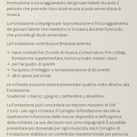
Promozione e incoraggiamento dei giovani talenti durante il
periodo che precede i loro studi in una scuola universitaria di
musica.
La Fondazione si impegna per la promozione e l’incoraggiamento
dei giovani talenti che risiedono in Svizzera durante il periodo
che precede gli studi universitari.
La Fondazione contribuisce finanziariamente:
tasse scolastiche (Scuole di musica, Conservatori, Pre-Collegi,
formazione supplementare, lezioni private, master class)
per l’acquisto di spartiti
l’acquisto, il noleggio o la manutenzione di strumenti
altre spese personali
Le richieste possono essere presentate quattro volte all’anno alla
Fondazione.
Scadenze: 1 marzo, 1 giugno, 1 settembre, 1 dicembre.
La Fondazione può concedere un importo massimo di CHF
2’000.- per ogni richiesta. Il Consiglio di fondazione decide la
ripartizione in funzione delle risorse disponibili e dell’urgenza
della richiesta. Le sue decisioni non sono impugnabili. È possibile
presentare più domande per ogni musicista, ma il Consiglio di
Fondazione stabilisce un contributo massimo totale per persona.