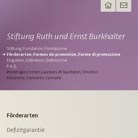
Stiftung Ruth und Ernst Burkhalter
Stiftung
Fondation
Fondazione
Förderarten
Formes de promotion
Forme di promozione
Eingaben
Définition
Definizione
F.A.Q.
Preisträger/innen
Lauréats et lauréates
Vincitori
Konzerte
Concerts
Concerti
Förderarten
Defizitgarantie