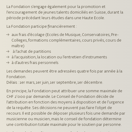
La Fondation s’engage également pour la promotion et
l’encouragement de jeunes talents domiciliés en Suisse, durant la
période précédant leurs études dans une Haute Ecole.
La Fondation participe financièrement :
aux frais d’écolage (Ecoles de Musique, Conservatoires, Pre-
Colleges, formations complémentaires, cours privés, cours de
maître)
à l’achat de partitions
à l’acquisition, la location ou l’entretien d’instruments
à d’autres frais personnels
Les demandes peuvent être adressées quatre fois par année à la
Fondation.
Délais : 1er mars, 1er juin, 1er septembre, 1er décembre.
En principe, la Fondation peut attribuer une somme maximale de
CHF 2’000 par demande. Le Conseil de Fondation décide de
l’attribution en fonction des moyens à disposition et de l’urgence
de la requête. Ses décisions ne peuvent pas faire l’objet de
recours. Il est possible de déposer plusieurs fois une demande par
musicienne ou musicien, mais le conseil de fondation détermine
une contribution totale maximale pour le soutien par personne.