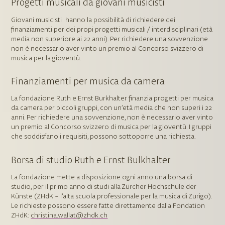
Progetti musicali da giovani musicisti
Giovani musicisti hanno la possibilità di richiedere dei
finanziamenti per dei propi progetti musicali / interdisciplinari (età
media non superiore ai 22 anni). Per richiedere una sovvenzione
non è necessario aver vinto un premio al Concorso svizzero di
musica per la gioventù.
Finanziamenti per musica da camera
La fondazione Ruth e Ernst Burkhalter finanzia progetti per musica
da camera per piccoli gruppi, con un’età media che non superi i 22
anni. Per richiedere una sovvenzione, non è necessario aver vinto
un premio al Concorso svizzero di musica per la gioventù. I gruppi
che soddisfano i requisiti, possono sottoporre una richiesta.
Borsa di studio Ruth e Ernst Bulkhalter
La fondazione mette a disposizione ogni anno una borsa di
studio, per il primo anno di studi alla Zürcher Hochschule der
Künste (ZHdK – l’alta scuola professionale per la musica di Zurigo).
Le richieste possono essere fatte direttamente dalla Fondation
ZHdK:
christina.wallat@zhdk.ch