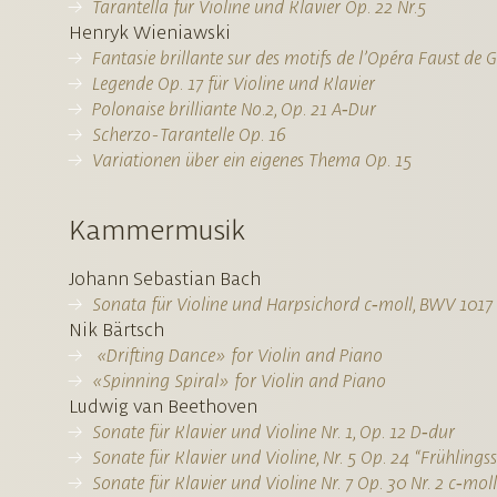
Tarantella für Violine und Klavier Op. 22 Nr.5
Henryk Wieniawski
Fantasie brillante sur des motifs de l’Opéra Faust de
Legende Op. 17 für Violine und Klavier
Polonaise brilliante No.2, Op. 21 A‑Dur
Scherzo-Tarantelle Op. 16
Variationen über ein eigenes Thema Op. 15
Kammermusik
Johann Sebastian Bach
Sonata für Violine und Harpsichord c‑moll, BWV 1017
Nik Bärtsch
«Drifting Dance» for Violin and Piano
«Spinning Spiral» for Violin and Piano
Ludwig van Beethoven
Sonate für Klavier und Violine Nr. 1, Op. 12 D‑dur
Sonate für Klavier und Violine, Nr. 5 Op. 24 “Frühlings
Sonate für Klavier und Violine Nr. 7 Op. 30 Nr. 2 c‑moll