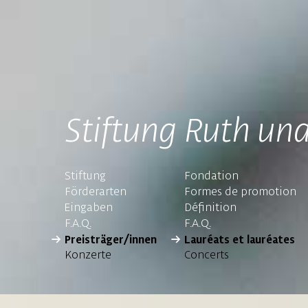
Stiftung Ruth und
Stiftung
Fondation
Förderarten
Formes de promotion
Eingaben
Définition
F.A.Q.
F.A.Q.
Preisträger/innen
Lauréats et lauréates
Konzerte
Concerts