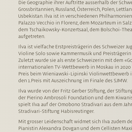
Die Geographie ihrer Auftritte ausserhalb der Schwe
Grossbritannien, Russland, Österreich, Polen, Lettl
Usbekistan. Ilva ist in verschiedenen Philharmoni
Palazzo Vecchio in Florenz, dem Mozarteum in Salz
dem Tschaikowsky-Konzertsaal, dem Bolschoi-Thea
aufgetreten.
Ilva ist vielfache Erstpreisträgerin des Schweizer
Violine Solo sowie Kammermusik und Preisträgerin
Zuletzt wurde sie als erste Schweizerin mit dem 
internationalen TV-Wettbewerb in Moskau in 2020 a
Preis beim Wieniawski-Lipinski Violinwettbewerb in 
den 1.Preis mit Auszeichnung im Finale des SJMW.
Ilva wurde von der Fritz Gerber Stiftung, der Stiftun
der Pierino Ambrosoli Foundation und dem Kiwanis 
spielt Ilva auf der Omobono Stradivari aus dem Jahr
Stradivari-Stiftung Habisreutinger.
Mit grosser Leidenschaft widmet sich Ilva zudem de
Pianistin Alexandra Dovgan und dem Cellisten Maxim