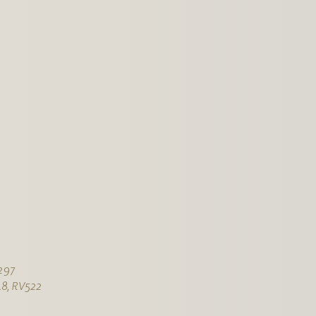
 297
.8, RV522