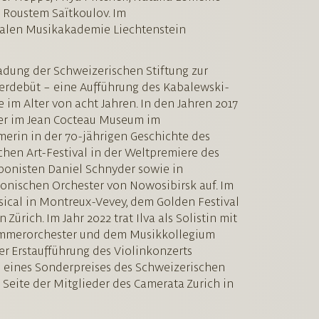
n Roustem Saïtkoulov. Im
onalen Musikakademie Liechtenstein
nladung der Schweizerischen Stiftung zur
terdebüt – eine Aufführung des Kabalewski-
 im Alter von acht Jahren. In den Jahren 2017
tler im Jean Cocteau Museum im
merin in der 70-jährigen Geschichte des
schen Art-Festival in der Weltpremiere des
onisten Daniel Schnyder sowie in
onischen Orchester von Nowosibirsk auf. Im
sical in Montreux-Vevey, dem Golden Festival
Zürich. Im Jahr 2022 trat Ilva als Solistin mit
ammerorchester und dem Musikkollegium
zer Erstaufführung des Violinkonzerts
 eines Sonderpreises des Schweizerischen
Seite der Mitglieder des Camerata Zurich in