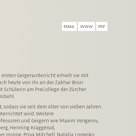
email
www
pdf
 ersten Geigenunterricht erhielt sie mit
uch heute von ihr an der Zakhar Bron
zeit Schülerin am PreCollege der Zürcher
ibühl.
sodass sie seit dem Alter von sieben Jahren
errichtet wird. Weitere
ofessoren und Geigern wie Maxim Vengerov,
berg, Henning Kraggerud,
her Hoppe, Priya Mitchell, Natalia Lomeiko