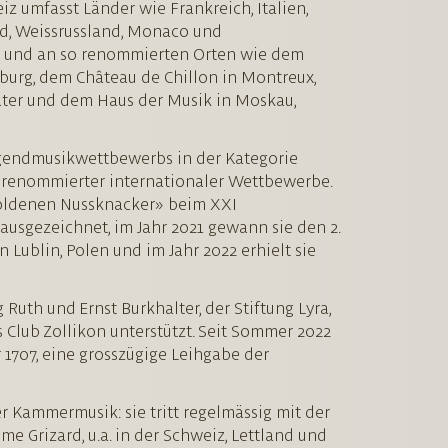
iz umfasst Länder wie Frankreich, Italien,
and, Weissrussland, Monaco und
en und an so renommierten Orten wie dem
burg, dem Château de Chillon in Montreux,
ter und dem Haus der Musik in Moskau,
 Jugendmusikwettbewerbs in der Kategorie
 renommierter internationaler Wettbewerbe.
«Goldenen Nussknacker» beim XXI
usgezeichnet, im Jahr 2021 gewann sie den 2.
Lublin, Polen und im Jahr 2022 erhielt sie
g Ruth und Ernst Burkhalter, der Stiftung Lyra,
Club Zollikon unterstützt. Seit Sommer 2022
 1707, eine grosszügige Leihgabe der
r Kammermusik: sie tritt regelmässig mit der
e Grizard, u.a. in der Schweiz, Lettland und