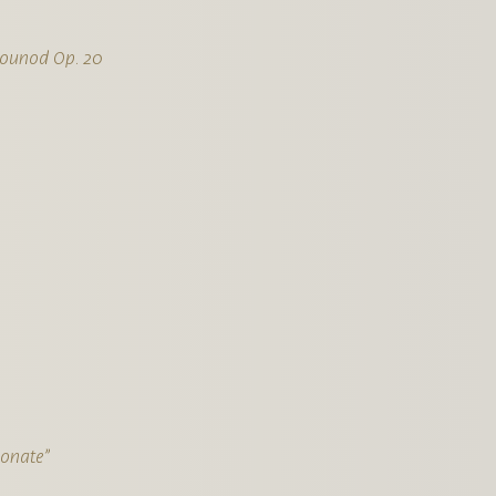
 Gounod Op. 20
sonate”