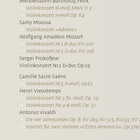
Mendelssohn Bartholdy, Felix
Violinkonzert d‑moll, MWV O 3
Violinkonzert e‑moll Op. 64
Samy Moussa
Violinkonzert «Adrano»
Wolfgang Amadeus Mozart
Violinkonzert Nr.1 B‑dur, KV-207
Violinkonzert Nr.3 G‑dur, KV-216
Sergei Prokofjew
Violinkonzert Nr.1 D‑dur, Op.19
Camille Saint-Saëns
Violinkonzert Nr.3 h‑moll, Op.61
Henri Vieuxtemps
Violinkonzert No.2 fis-moll, Op. 19
Violinkonzert No.4 d‑moll, Op. 31
Antonio Vivaldi
Die vier Jahreszeiten Op. 8: RV 269, RV 315, RV293, RV
Konzert für zwei Violinen «L’Estro Armonico», Op.3.No