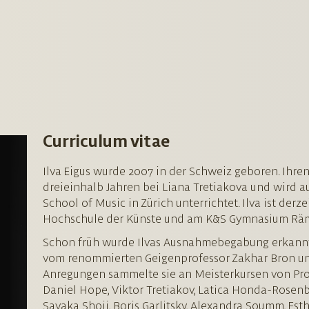
Curriculum vitae
Ilva Eigus wurde 2007 in der Schweiz geboren. Ihren
dreieinhalb Jahren bei Liana Tretiakova und wird a
School of Music in Zürich unterrichtet. Ilva ist der
Hochschule der Künste und am K&S Gymnasium Räm
Schon früh wurde Ilvas Ausnahmebegabung erkannt, 
vom renommierten Geigenprofessor Zakhar Bron unt
Anregungen sammelte sie an Meisterkursen von Pr
Daniel Hope, Viktor Tretiakov, Latica Honda-Rosen
Sayaka Shoji, Boris Garlitsky, Alexandra Soumm, Est