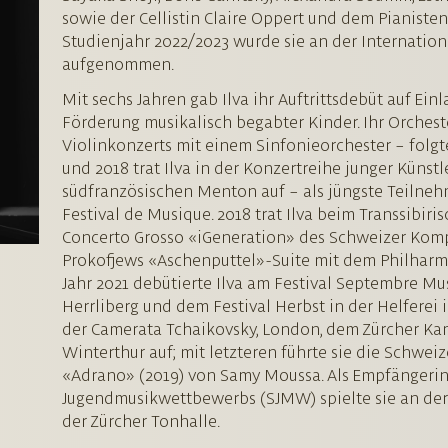
sowie der Cellistin Claire Oppert und dem Pianiste
Studienjahr 2022/2023 wurde sie an der Internati
aufgenommen.
Mit sechs Jahren gab Ilva ihr Auftrittsdebüt auf Ei
Förderung musikalisch begabter Kinder. Ihr Orches
Violinkonzerts mit einem Sinfonieorchester – folgte
und 2018 trat Ilva in der Konzertreihe junger Küns
südfranzösischen Menton auf – als jüngste Teilneh
Festival de Musique. 2018 trat Ilva beim Transsibiri
Concerto Grosso «iGeneration» des Schweizer Komp
Prokofjews «Aschenputtel»-Suite mit dem Philharm
Jahr 2021 debütierte Ilva am Festival Septembre Mu
Herrliberg und dem Festival Herbst in der Helferei in 
der Camerata Tchaikovsky, London, dem Zürcher K
Winterthur auf; mit letzteren führte sie die Schwei
«Adrano» (2019) von Samy Moussa. Als Empfängerin
Jugendmusikwettbewerbs (SJMW) spielte sie an der 
der Zürcher Tonhalle.