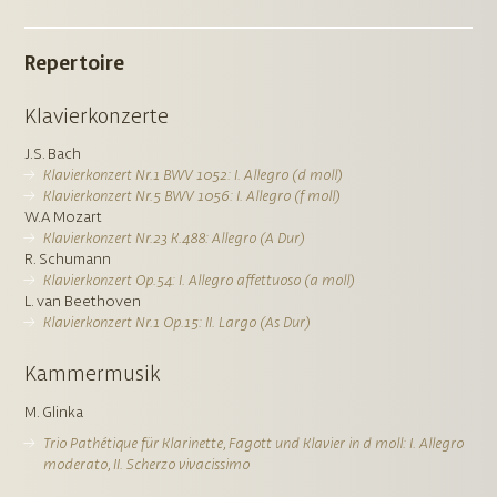
Repertoire
Klavierkonzerte
J.S. Bach
Klavierkonzert Nr.1 BWV 1052: I. Allegro (d moll)
Klavierkonzert Nr.5 BWV 1056: I. Allegro (f moll)
W.A Mozart
Klavierkonzert Nr.23 K.488: Allegro (A Dur)
R. Schumann
Klavierkonzert Op.54: I. Allegro affettuoso (a moll)
L. van Beethoven
Klavierkonzert Nr.1 Op.15: II. Largo (As Dur)
Kammermusik
M. Glinka
Trio Pathétique für Klarinette, Fagott und Klavier in d moll: I. Allegro
moderato, II. Scherzo vivacissimo