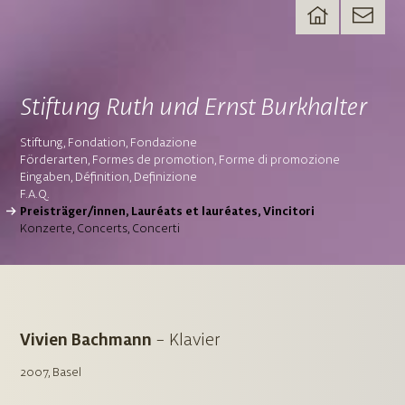
Stiftung Ruth und Ernst Burkhalter
Stiftung
Fondation
Fondazione
Förderarten
Formes de promotion
Forme di promozione
Eingaben
Définition
Definizione
F.A.Q.
Preisträger/innen
Lauréats et lauréates
Vincitori
Konzerte
Concerts
Concerti
Vivien Bachmann
–
Klavier
2007, Basel