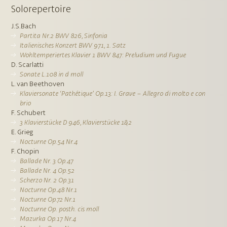
Solorepertoire
J.S.Bach
Partita Nr.2 BWV 826, Sinfonia
Italienisches Konzert BWV 971, 1. Satz
Wohltemperiertes Klavier 1 BWV 847: Preludium und Fugue
D. Scarlatti
Sonate L.108 in d moll
L. van Beethoven
Klaviersonate ‘Pathétique’ Op.13: I. Grave – Allegro di molto e con
brio
F. Schubert
3 Klavierstücke D 946, Klavierstücke 1&2
E. Grieg
Nocturne Op.54 Nr.4
F. Chopin
Ballade Nr. 3 Op.47
Ballade Nr. 4 Op.52
Scherzo Nr. 2 Op.31
Nocturne Op.48 Nr.1
Nocturne Op.72 Nr.1
Nocturne Op. posth. cis moll
Mazurka Op.17 Nr.4